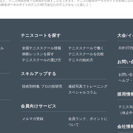
など、テニス用品を様々な角度から探すこともできます。テニスの総合ポータルサイトをお探しな
の総合ポータルサイトのテニス365であなたのテニスをもっと楽しく！
テニスコートを探す
大会/
ール
全国テニススクール情報
テニススクールで働く
JOP/JT
体験レッスンを探す
テニススクールを比較
テニススクールの選び方
テニスの始め方
お問い
スキルアップする
お問い合
ヘルプ・
技術別特集
プロの技研究
連続写真でトレーニング
スペシャルコラム
採用情
会員向けサービス
テニス3
（休止中
メルマガ登録
会員ランク、ポイントに
ついて
会社情