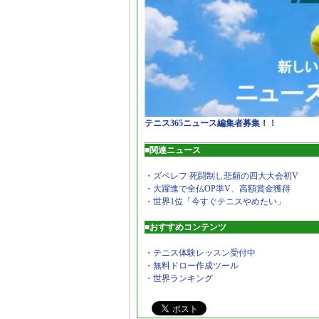
テニス365ニュース編集者募集！！
■関連ニュース
・ズベレフ 死闘制し悲願の四大大会初V
・大躍進で全仏OP準V、高額賞金獲得
・世界1位「今すぐテニスやめたい」
■おすすめコンテンツ
・テニス体験レッスン受付中
・無料ドロー作成ツール
・世界ランキング