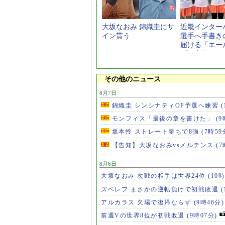
大坂なおみ 錦織圭にサ
近畿インター
イン貰う
選手へ手書き
届ける「エー
プ」実施
その他のニュース
8月7日
錦織圭 シンシナティOP予選へ練習
(
モンフィス「最後の章を書けた」
(9
坂本怜 ストレート勝ちで8強
(7時59
【告知】大坂なおみvsメルテンス
(7
8月6日
大坂なおみ 次戦の相手は世界24位
(10時
ズベレフ まさかの逆転負けで初戦敗退
(
アルカラス 欠場で復帰ならず
(9時46分)
前週Vの世界8位が初戦敗退
(9時07分)