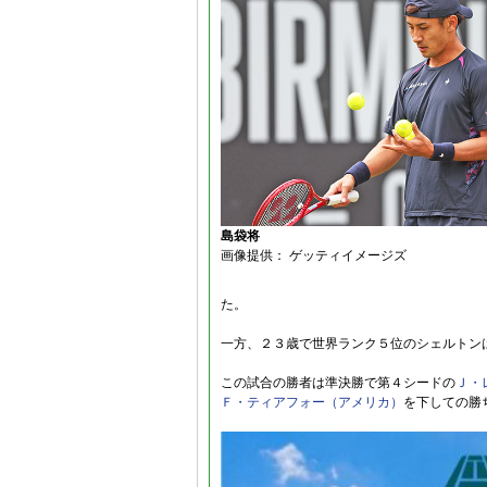
島袋将
画像提供： ゲッティイメージズ
た。
一方、２３歳で世界ランク５位のシェルトン
この試合の勝者は準決勝で第４シードの
Ｊ・
Ｆ・ティアフォー（アメリカ）
を下しての勝