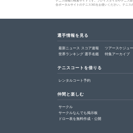
テニス情報の検索サイトです。プレイスタイルやテニス歴
合ポータルサイトのテニス365をお使いください。テニス
選手情報を見る
最新ニュース
スコア速報
ツアースケジュ
世界ランキング
選手名鑑
特集アーカイブ
テニスコートを借りる
レンタルコート予約
仲間と楽しむ
サークル
サークルなんでも掲示板
ドロー表を無料作成・公開