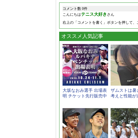
コメント数 0件
テニス大好き
こんにちは
さん
右上の「コメントを書く」ボタンを押して、
オススメ人気記事
大坂なおみ選手 出場表
ザムストは暑
明 チケット先行販売中
考えと性能が