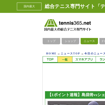
総合テニス専門サイト「テ
国内最大
トップ
ショップ
ニュース
ド
→
→
HOME
ニュースTOP
今日のニュース
【1ポイント速報】島袋将vsシ