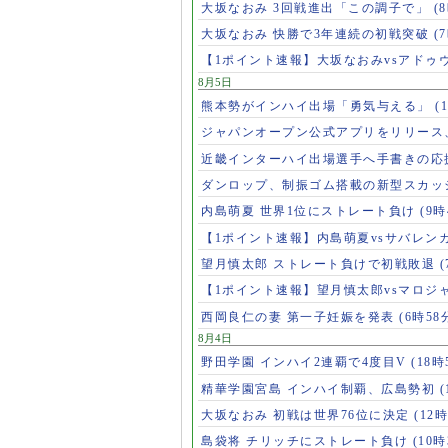
大坂なおみ 3回戦進出「この調子で」
(
大坂なおみ 快勝で3年連続の初戦突破
(
【1ポイント速報】大坂なおみvsアドゥ
8月5日
熊本勢がインハイ出場「勇気与える」
(
ジャパンオープン公式アプリをリリース
近畿インターハイ出場選手へ手書きの応
ダンロップ、制振ゴム搭載の新型スカッ
内島萌夏 世界1位にストレート負け
(9時
【1ポイント速報】内島萌夏vsサバレン
望月慎太郎 ストレート負けで初戦敗退
【1ポイント速報】望月慎太郎vsマロジ
西岡良仁の妻 第一子妊娠を発表
(6時58
8月4日
野田学園 インハイ2連覇で4度目V
(18時
精華学園宮島 インハイ制覇、広島勢初
(
大坂なおみ 初戦は世界76位に決定
(12時
島袋将 チリッチにストレート負け
(10時