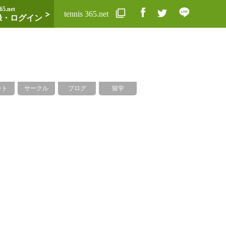
65.net
tennis 365.net
録・ログイン
ント
サークル
ブログ
留学