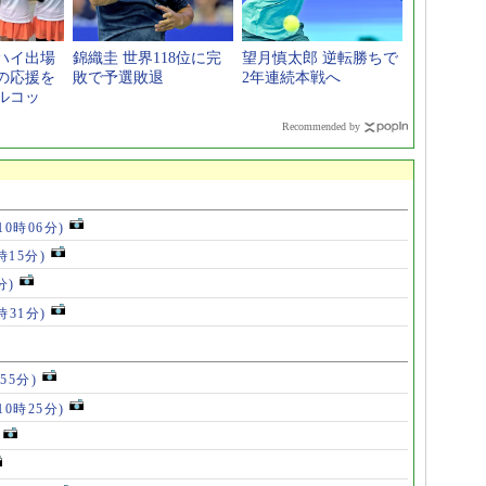
ハイ出場
錦織圭 世界118位に完
望月慎太郎 逆転勝ちで
の応援を
敗で予選敗退
2年連続本戦へ
ルコッ
Recommended by
10時06分)
時15分)
分)
時31分)
55分)
10時25分)