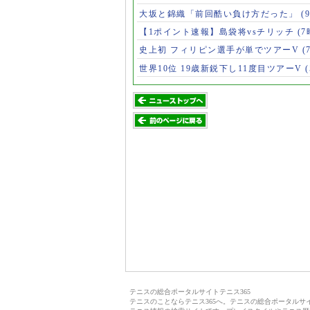
大坂と錦織「前回酷い負け方だった」
(
【1ポイント速報】島袋将vsチリッチ
(7
史上初 フィリピン選手が単でツアーV
(
世界10位 19歳新鋭下し11度目ツアーV
テニスの総合ポータルサイトテニス365
テニスのことならテニス365へ。テニスの総合ポータル