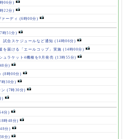
8時06分)
7時22分)
ヴァーディ
(6時00分)
17時51分)
、試合スケジュールなど通知
(14時06分)
援を届ける「エールコップ」実施
(14時00分)
シュラケット4機種を9月発売
(13時55分)
48分)
カ
(8時00分)
(7時30分)
ャン
(7時30分)
分)
54分)
18時48分)
48分)
38分)