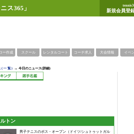
tennis3
ニス365」
新規会員登
ロー作成
スクール
レンタルコート
コーチ求人
大会情報
イベ
→
(一覧)
今日のニュース(詳細)
ェルトン
男子テニスのボス・オープン（ドイツ/シュトゥットガル