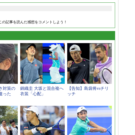
この記事を読んだ感想をコメントしよう！
さ対策の
錦織圭 大坂と混合複へ
【告知】島袋将vsチリ
違った
衣装「心配」
ッチ