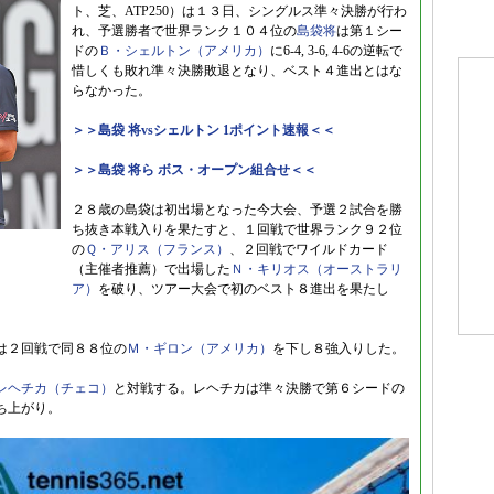
ト、芝、ATP250）は１３日、シングルス準々決勝が行わ
れ、予選勝者で世界ランク１０４位の
島袋将
は第１シー
ドの
Ｂ・シェルトン（アメリカ）
に6-4, 3-6, 4-6の逆転で
惜しくも敗れ準々決勝敗退となり、ベスト４進出とはな
らなかった。
＞＞島袋 将vsシェルトン 1ポイント速報＜＜
＞＞島袋 将ら ボス・オープン組合せ＜＜
２８歳の島袋は初出場となった今大会、予選２試合を勝
ち抜き本戦入りを果たすと、１回戦で世界ランク９２位
の
Ｑ・アリス（フランス）
、２回戦でワイルドカード
（主催者推薦）で出場した
Ｎ・キリオス（オーストラリ
ア）
を破り、ツアー大会で初のベスト８進出を果たし
は２回戦で同８８位の
Ｍ・ギロン（アメリカ）
を下し８強入りした。
レヘチカ（チェコ）
と対戦する。レヘチカは準々決勝で第６シードの
ち上がり。